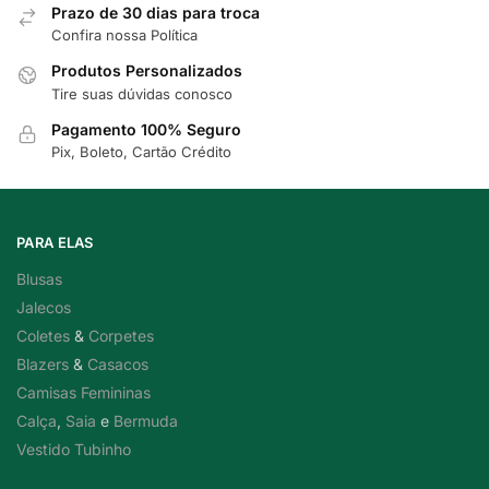
Prazo de 30 dias para troca
Confira nossa Política
Produtos Personalizados
Tire suas dúvidas conosco
Pagamento 100% Seguro
Pix, Boleto, Cartão Crédito
PARA ELAS
Blusas
Jalecos
Coletes
&
Corpetes
Blazers
&
Casacos
Camisas Femininas
Calça
,
Saia
e
Bermuda
Vestido Tubinho