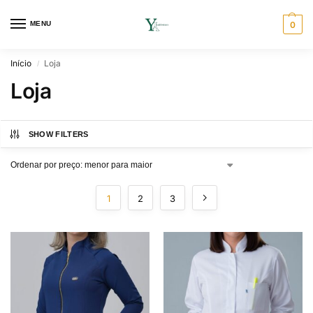
MENU
0
Início
Loja
/
Loja
SHOW FILTERS
1
2
3