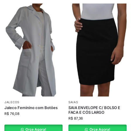
JALECOS
SAIAS
Jaleco Feminino com Botões
SAIA ENVELOPE C/ BOLSO E
FACA E CÓS LARGO
R$
76,08
R$
87,36
Orçe Agora!
Orçe Agora!