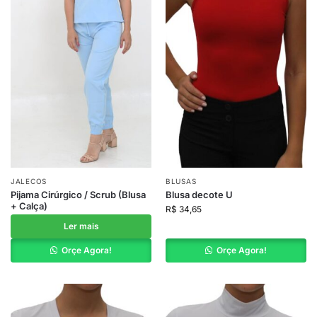
JALECOS
BLUSAS
Pijama Cirúrgico / Scrub (Blusa
Blusa decote U
+ Calça)
R$
34,65
Ler mais
Orçe Agora!
Orçe Agora!