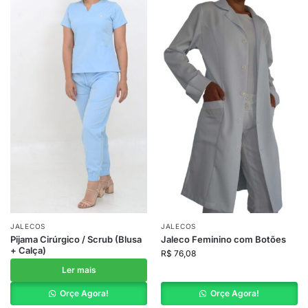
JALECOS
JALECOS
Pijama Cirúrgico / Scrub (Blusa
Jaleco Feminino com Botões
+ Calça)
R$
76,08
Ler mais
Orçe Agora!
Orçe Agora!