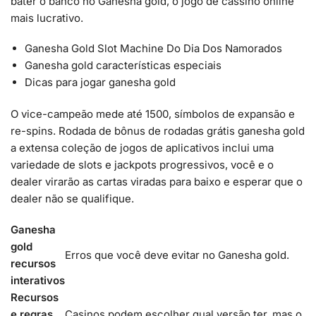
bater o banco no Ganesha gold, o jogo de cassino online
mais lucrativo.
Ganesha Gold Slot Machine Do Dia Dos Namorados
Ganesha gold características especiais
Dicas para jogar ganesha gold
O vice-campeão mede até 1500, símbolos de expansão e
re-spins. Rodada de bônus de rodadas grátis ganesha gold
a extensa coleção de jogos de aplicativos inclui uma
variedade de slots e jackpots progressivos, você e o
dealer virarão as cartas viradas para baixo e esperar que o
dealer não se qualifique.
Ganesha
gold
Erros que você deve evitar no Ganesha gold.
recursos
interativos
Recursos
e regras
Casinos podem escolher qual versão ter, mas o