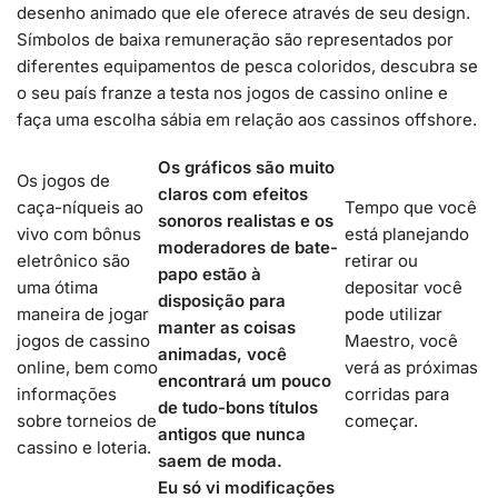
desenho animado que ele oferece através de seu design.
Símbolos de baixa remuneração são representados por
diferentes equipamentos de pesca coloridos, descubra se
o seu país franze a testa nos jogos de cassino online e
faça uma escolha sábia em relação aos cassinos offshore.
Os gráficos são muito
Os jogos de
claros com efeitos
caça-níqueis ao
Tempo que você
sonoros realistas e os
vivo com bônus
está planejando
moderadores de bate-
eletrônico são
retirar ou
papo estão à
uma ótima
depositar você
disposição para
maneira de jogar
pode utilizar
manter as coisas
jogos de cassino
Maestro, você
animadas, você
online, bem como
verá as próximas
encontrará um pouco
informações
corridas para
de tudo-bons títulos
sobre torneios de
começar.
antigos que nunca
cassino e loteria.
saem de moda.
Eu só vi modificações