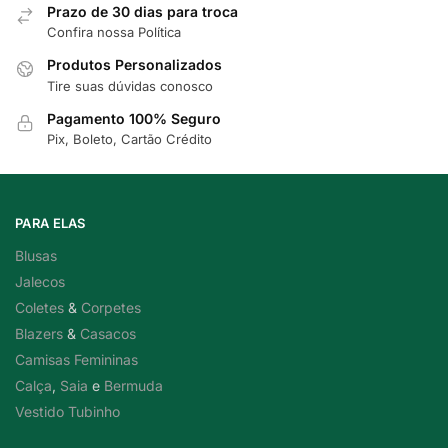
Prazo de 30 dias para troca
Confira nossa Política
Produtos Personalizados
Tire suas dúvidas conosco
Pagamento 100% Seguro
Pix, Boleto, Cartão Crédito
PARA ELAS
Blusas
Jalecos
Coletes
&
Corpetes
Blazers
&
Casacos
Camisas Femininas
Calça
,
Saia
e
Bermuda
Vestido Tubinho