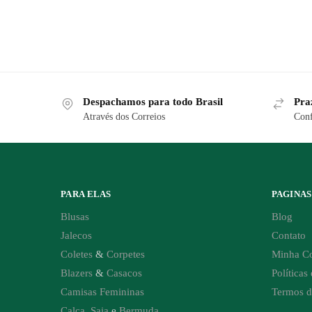
Despachamos para todo Brasil
Pra
Através dos Correios
Conf
PARA ELAS
PAGINAS
Blusas
Blog
Jalecos
Contato
Coletes
&
Corpetes
Minha C
Blazers
&
Casacos
Políticas
Camisas Femininas
Termos d
Calça
,
Saia
e
Bermuda