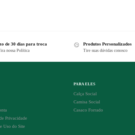
zo de 30 dias para troca
Produtos Personalizados
ira nossa Política
Tire suas dúvidas conosco
PARA ELES
Calça Social
Camisa Social
onta
Casaco Forrado
 de Privacidade
e Uso do Site