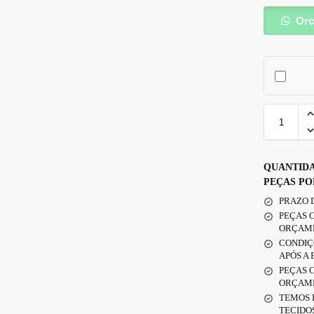
Orc
QUANTIDA
PEÇAS PO
PRAZO D
PEÇAS 
ORÇAM
CONDIÇÕ
APÓS A
PEÇAS 
ORÇAM
TEMOS 
TECIDOS