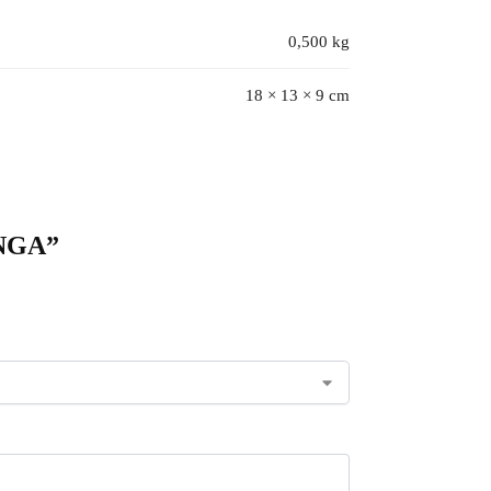
0,500 kg
18 × 13 × 9 cm
ONGA”