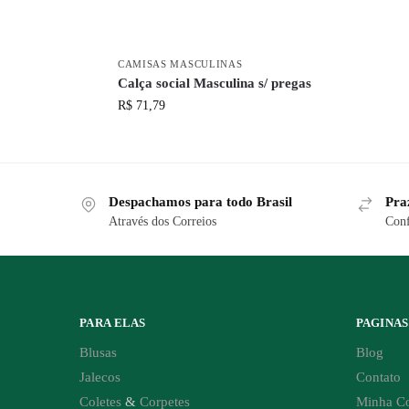
CAMISAS MASCULINAS
Calça social Masculina s/ pregas
R$
71,79
Despachamos para todo Brasil
Pra
Através dos Correios
Conf
PARA ELAS
PAGINAS
Blusas
Blog
Jalecos
Contato
Coletes
&
Corpetes
Minha C