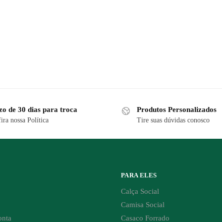
zo de 30 dias para troca
Produtos Personalizados
ira nossa Política
Tire suas dúvidas conosco
PARA ELES
Calça Social
Camisa Social
onta
Casaco Forrado