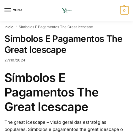
MENU
0
Início
Símbolos E Pagamentos The Great Icescape
/
Símbolos E Pagamentos The
Great Icescape
27/10/2024
Símbolos E
Pagamentos The
Great Icescape
The great icescape – visão geral das estratégias
populares. Símbolos e pagamentos the great icescape o