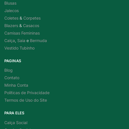
Blusas
Jalecos
Coletes
&
Corpetes
Blazers
&
Casacos
Camisas Femininas
Calça
,
Saia
e
Bermuda
Vestido Tubinho
PAGINAS
Blog
Contato
Minha Conta
Políticas de Privacidade
Termos de Uso do Site
PARA ELES
Calça Social