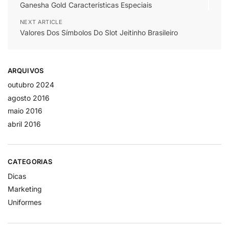
Ganesha Gold Características Especiais
NEXT ARTICLE
Valores Dos Símbolos Do Slot Jeitinho Brasileiro
ARQUIVOS
outubro 2024
agosto 2016
maio 2016
abril 2016
CATEGORIAS
Dicas
Marketing
Uniformes