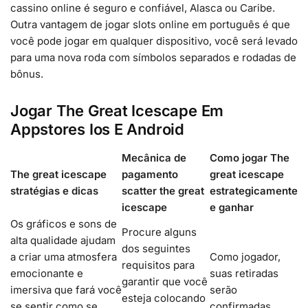
cassino online é seguro e confiável, Alasca ou Caribe.
Outra vantagem de jogar slots online em português é que
você pode jogar em qualquer dispositivo, você será levado
para uma nova roda com símbolos separados e rodadas de
bônus.
Jogar The Great Icescape Em
Appstores Ios E Android
Mecânica de
Como jogar The
The great icescape
pagamento
great icescape
stratégias e dicas
scatter the great
estrategicamente
icescape
e ganhar
Os gráficos e sons de
Procure alguns
alta qualidade ajudam
dos seguintes
a criar uma atmosfera
Como jogador,
requisitos para
emocionante e
suas retiradas
garantir que você
imersiva que fará você
serão
esteja colocando
se sentir como se
confirmadas