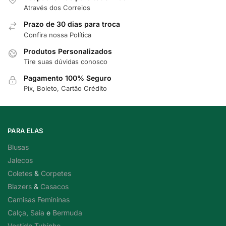
Através dos Correios
Prazo de 30 dias para troca
Confira nossa Política
Produtos Personalizados
Tire suas dúvidas conosco
Pagamento 100% Seguro
Pix, Boleto, Cartão Crédito
PARA ELAS
Blusas
Jalecos
Coletes
&
Corpetes
Blazers
&
Casacos
Camisas Femininas
Calça
,
Saia
e
Bermuda
Vestido Tubinho