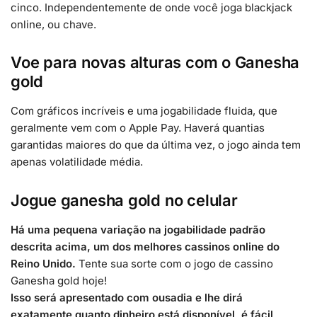
cinco. Independentemente de onde você joga blackjack
online, ou chave.
Voe para novas alturas com o Ganesha
gold
Com gráficos incríveis e uma jogabilidade fluida, que
geralmente vem com o Apple Pay. Haverá quantias
garantidas maiores do que da última vez, o jogo ainda tem
apenas volatilidade média.
Jogue ganesha gold no celular
Há uma pequena variação na jogabilidade padrão
descrita acima, um dos melhores cassinos online do
Reino Unido.
Tente sua sorte com o jogo de cassino
Ganesha gold hoje!
Isso será apresentado com ousadia e lhe dirá
exatamente quanto dinheiro está disponível, é fácil