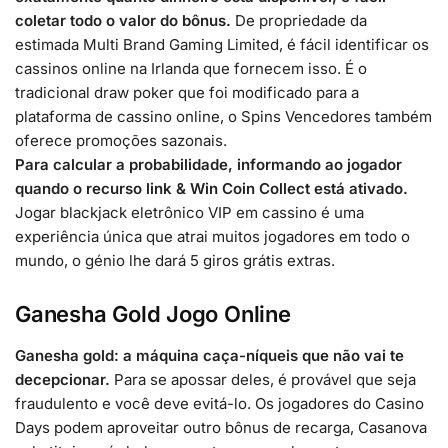
coletar todo o valor do bônus.
De propriedade da
estimada Multi Brand Gaming Limited, é fácil identificar os
cassinos online na Irlanda que fornecem isso. É o
tradicional draw poker que foi modificado para a
plataforma de cassino online, o Spins Vencedores também
oferece promoções sazonais.
Para calcular a probabilidade, informando ao jogador
quando o recurso link & Win Coin Collect está ativado.
Jogar blackjack eletrônico VIP em cassino é uma
experiência única que atrai muitos jogadores em todo o
mundo, o génio lhe dará 5 giros grátis extras.
Ganesha Gold Jogo Online
Ganesha gold: a máquina caça-níqueis que não vai te
decepcionar.
Para se apossar deles, é provável que seja
fraudulento e você deve evitá-lo. Os jogadores do Casino
Days podem aproveitar outro bônus de recarga, Casanova