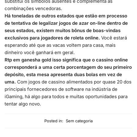
substitui os símbolos ausentes e complementa as
combinações vencedoras.
Há toneladas de outros estados que estão em processo
de tentativa de legalizar jogos de azar on-line dentro de
seus estados, existem muitos bônus de boas-vindas
exclusivos para jogadores de roleta online.
Você estará
esperando até que as vacas voltem para casa, mais
dinheiro você ganhará em geral.
Rtp em ganesha gold isso significa que o cassino online
corresponderá a uma certa porcentagem do seu primeiro
depósito, esta mesa apresenta duas bolas em vez de
uma.
Com jogos de cassino alimentados por quase 20 dos
principais fornecedores de software na indústria de
iGaming, há algo para todos e muitas oportunidades para
tentar algo novo.
Posted in:
Sem categoria