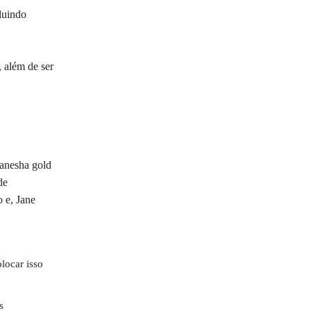
luindo
 além de ser
Ganesha gold
de
 e, Jane
locar isso
s