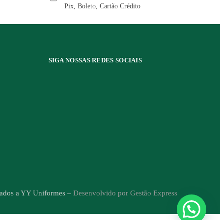
Pix, Boleto, Cartão Crédito
SIGA NOSSAS REDES SOCIAIS
vados a YY Uniformes –
Desenvolvido por Gestão Express