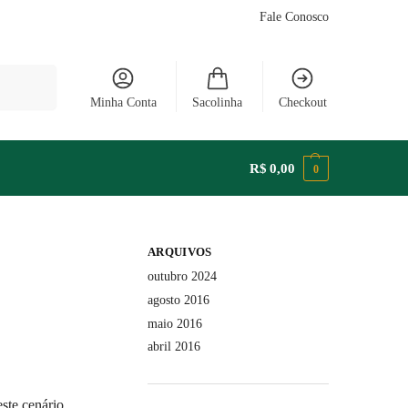
Fale Conosco
Pesquisar
Minha Conta
Sacolinha
Checkout
R$
0,00
0
ARQUIVOS
outubro 2024
agosto 2016
maio 2016
abril 2016
ste cenário,