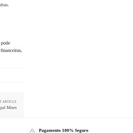
fras.
ê pode
financeiras,
T ARTICLE
ipal Mines
Pagamento 100% Seguro