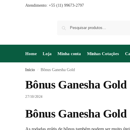
Atendimento: +55 (11) 99673-2797
Home
Loja
Minha conta
Minhas Cotações
Ca
Início
Bônus Ganesha Gold
/
Bônus Ganesha Gold
27/10/2024
Bônus Ganesha Gold
As rodadas grátis de bônus também podem ser muito útei