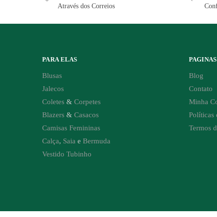
Através dos Correios
Conf
PARA ELAS
PAGINAS
Blusas
Blog
Jalecos
Contato
Coletes
&
Corpetes
Minha C
Blazers
&
Casacos
Políticas
Camisas Femininas
Termos d
Calça
,
Saia
e
Bermuda
Vestido Tubinho