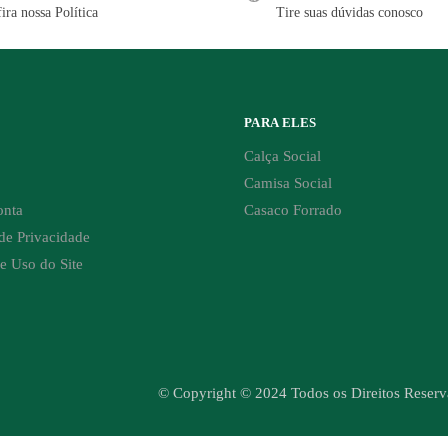
ira nossa Política
Tire suas dúvidas conosco
PARA ELES
Calça Social
Camisa Social
onta
Casaco Forrado
 de Privacidade
e Uso do Site
© Copyright © 2024 Todos os Direitos Reser