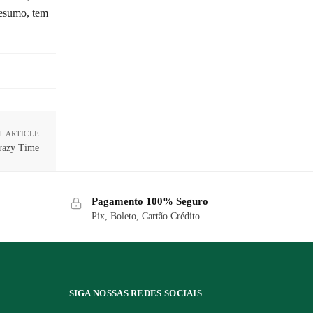
resumo, tem
T ARTICLE
Crazy Time
Pagamento 100% Seguro
Pix, Boleto, Cartão Crédito
SIGA NOSSAS REDES SOCIAIS