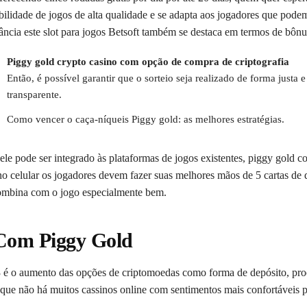
bilidade de jogos de alta qualidade e se adapta aos jogadores que pode
iância este slot para jogos Betsoft também se destaca em termos de bônu
Piggy gold crypto casino com opção de compra de criptografia
Então, é possível garantir que o sorteio seja realizado de forma justa e
transparente.
Como vencer o caça-níqueis Piggy gold: as melhores estratégias.
le pode ser integrado às plataformas de jogos existentes, piggy gold c
no celular os jogadores devem fazer suas melhores mãos de 5 cartas de 
 combina com o jogo especialmente bem.
 Com Piggy Gold
3 é o aumento das opções de criptomoedas como forma de depósito, pr
o que não há muitos cassinos online com sentimentos mais confortáveis p