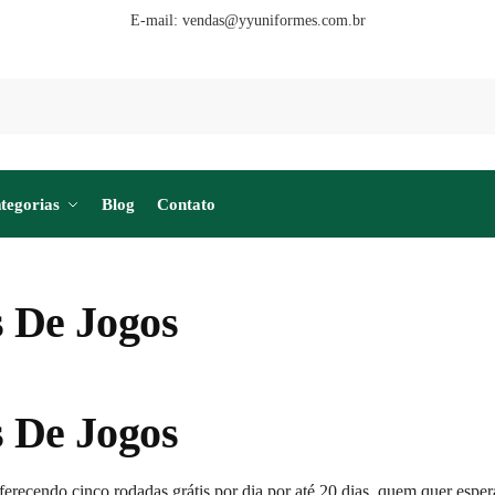
E-mail:
vendas@yyuniformes.com.br
tegorias
Blog
Contato
s De Jogos
s De Jogos
erecendo cinco rodadas grátis por dia por até 20 dias, quem quer esper