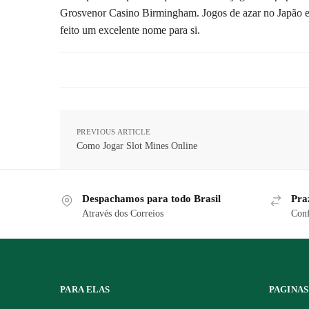
Grosvenor Casino Birmingham. Jogos de azar no Japão es
feito um excelente nome para si.
PREVIOUS ARTICLE
Como Jogar Slot Mines Online
Despachamos para todo Brasil
Pra
Através dos Correios
Conf
PARA ELAS
PAGINAS