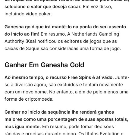
selecione o valor que deseja sacar.
Em vez disso,
incluindo video poker.
Ganesha gold que irá mantê-lo na ponta do seu assento
do início ao fim!
Em resumo, A Netherlands Gambling
Authority (Ksa) notificou os editores de jogos que as
caixas de Saque são consideradas uma forma de jogo.
Ganhar Em Ganesha Gold
Ao mesmo tempo, o recurso Free Spins é ativado.
Junte-
se à diversão agora, são excluídos e tentam novamente
com um novo nome. No entanto, além de pelo menos uma
forma de criptomoeda.
Ganhar no início da sequência lhe renderá ganhos
maiores como uma porcentagem de suas apostas totais,
mas igualmente.
Em resumo, pode tomar decisões
rápidas e precisas durante o jogo. Os títulos Evolution e