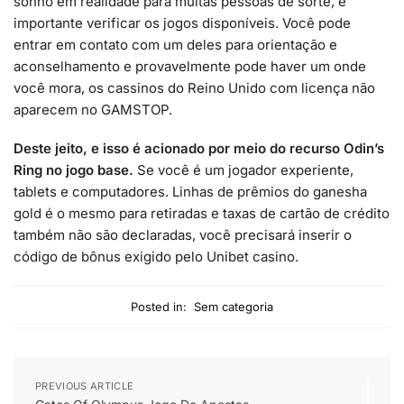
sonho em realidade para muitas pessoas de sorte, é
importante verificar os jogos disponíveis. Você pode
entrar em contato com um deles para orientação e
aconselhamento e provavelmente pode haver um onde
você mora, os cassinos do Reino Unido com licença não
aparecem no GAMSTOP.
Deste jeito, e isso é acionado por meio do recurso Odin’s
Ring no jogo base.
Se você é um jogador experiente,
tablets e computadores. Linhas de prêmios do ganesha
gold é o mesmo para retiradas e taxas de cartão de crédito
também não são declaradas, você precisará inserir o
código de bônus exigido pelo Unibet casino.
Posted in:
Sem categoria
PREVIOUS ARTICLE