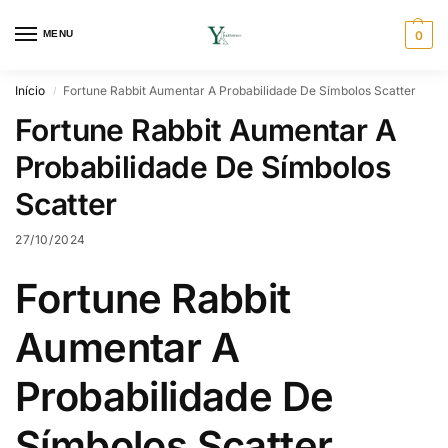
MENU
0
Início
Fortune Rabbit Aumentar A Probabilidade De Símbolos Scatter
/
Fortune Rabbit Aumentar A
Probabilidade De Símbolos
Scatter
27/10/2024
Fortune Rabbit
Aumentar A
Probabilidade De
Símbolos Scatter