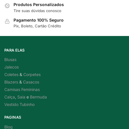
Produtos Personalizados
Tire suas dúvidas conosco
Pagamento 100% Seguro
Pix, Boleto, Cartão Crédito
PARA ELAS
Blusas
Jalecos
Coletes
&
Corpetes
Blazers
&
Casacos
Camisas Femininas
Calça
,
Saia
e
Bermuda
Vestido Tubinho
PAGINAS
Blog