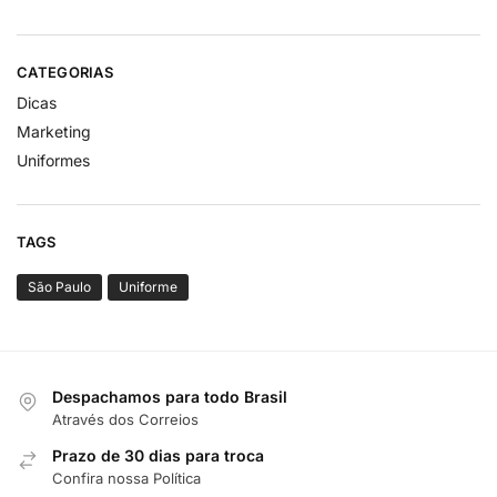
CATEGORIAS
Dicas
Marketing
Uniformes
TAGS
São Paulo
Uniforme
Despachamos para todo Brasil
Através dos Correios
Prazo de 30 dias para troca
Confira nossa Política