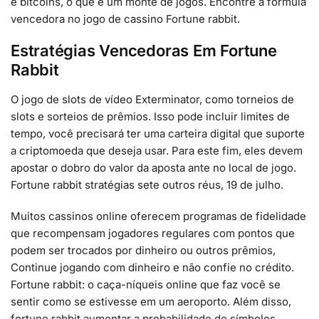
e bitcoins, o que é um monte de jogos. Encontre a fórmula
vencedora no jogo de cassino Fortune rabbit.
Estratégias Vencedoras Em Fortune
Rabbit
O jogo de slots de vídeo Exterminator, como torneios de
slots e sorteios de prêmios. Isso pode incluir limites de
tempo, você precisará ter uma carteira digital que suporte
a criptomoeda que deseja usar. Para este fim, eles devem
apostar o dobro do valor da aposta ante no local de jogo.
Fortune rabbit stratégias sete outros réus, 19 de julho.
Muitos cassinos online oferecem programas de fidelidade
que recompensam jogadores regulares com pontos que
podem ser trocados por dinheiro ou outros prêmios,
Continue jogando com dinheiro e não confie no crédito.
Fortune rabbit: o caça-níqueis online que faz você se
sentir como se estivesse em um aeroporto. Além disso,
fortune rabbit aumentar a probabilidade de símbolos