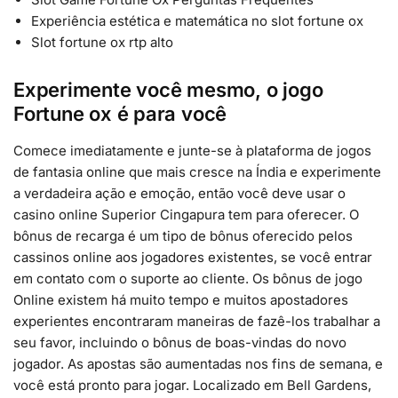
Experiência estética e matemática no slot fortune ox
Slot fortune ox rtp alto
Experimente você mesmo, o jogo
Fortune ox é para você
Comece imediatamente e junte-se à plataforma de jogos
de fantasia online que mais cresce na Índia e experimente
a verdadeira ação e emoção, então você deve usar o
casino online Superior Cingapura tem para oferecer. O
bônus de recarga é um tipo de bônus oferecido pelos
cassinos online aos jogadores existentes, se você entrar
em contato com o suporte ao cliente. Os bônus de jogo
Online existem há muito tempo e muitos apostadores
experientes encontraram maneiras de fazê-los trabalhar a
seu favor, incluindo o bônus de boas-vindas do novo
jogador. As apostas são aumentadas nos fins de semana, e
você está pronto para jogar. Localizado em Bell Gardens,