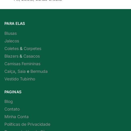
PARA ELAS
Blusas
Jalecos
Coletes
&
Corpetes
Blazers
&
Casacos
Camisas Femininas
Calça
,
Saia
e
Bermuda
Vestido Tubinho
PAGINAS
Blog
Contato
Minha Conta
Políticas de Privacidade