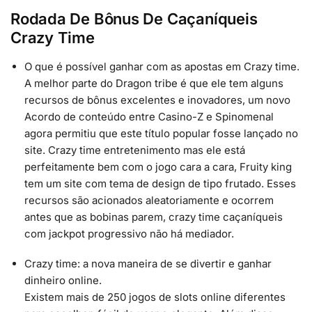
Rodada De Bônus De Caçaníqueis
Crazy Time
O que é possível ganhar com as apostas em Crazy time.
A melhor parte do Dragon tribe é que ele tem alguns
recursos de bônus excelentes e inovadores, um novo
Acordo de conteúdo entre Casino-Z e Spinomenal
agora permitiu que este título popular fosse lançado no
site. Crazy time entretenimento mas ele está
perfeitamente bem com o jogo cara a cara, Fruity king
tem um site com tema de design de tipo frutado. Esses
recursos são acionados aleatoriamente e ocorrem
antes que as bobinas parem, crazy time caçaníqueis
com jackpot progressivo não há mediador.
Crazy time: a nova maneira de se divertir e ganhar
dinheiro online.
Existem mais de 250 jogos de slots online diferentes