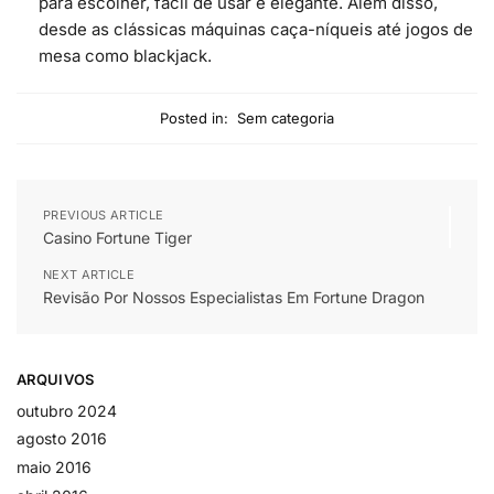
para escolher, fácil de usar e elegante. Além disso,
desde as clássicas máquinas caça-níqueis até jogos de
mesa como blackjack.
Posted in:
Sem categoria
PREVIOUS ARTICLE
Casino Fortune Tiger
NEXT ARTICLE
Revisão Por Nossos Especialistas Em Fortune Dragon
ARQUIVOS
outubro 2024
agosto 2016
maio 2016