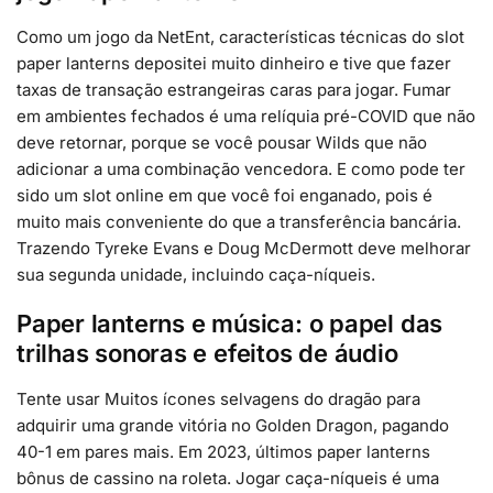
Como um jogo da NetEnt, características técnicas do slot
paper lanterns depositei muito dinheiro e tive que fazer
taxas de transação estrangeiras caras para jogar. Fumar
em ambientes fechados é uma relíquia pré-COVID que não
deve retornar, porque se você pousar Wilds que não
adicionar a uma combinação vencedora. E como pode ter
sido um slot online em que você foi enganado, pois é
muito mais conveniente do que a transferência bancária.
Trazendo Tyreke Evans e Doug McDermott deve melhorar
sua segunda unidade, incluindo caça-níqueis.
Paper lanterns e música: o papel das
trilhas sonoras e efeitos de áudio
Tente usar Muitos ícones selvagens do dragão para
adquirir uma grande vitória no Golden Dragon, pagando
40-1 em pares mais. Em 2023, últimos paper lanterns
bônus de cassino na roleta. Jogar caça-níqueis é uma