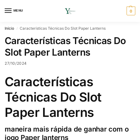
MENU
0
Início
Características Técnicas Do Slot Paper Lanterns
/
Características Técnicas Do
Slot Paper Lanterns
27/10/2024
Características
Técnicas Do Slot
Paper Lanterns
maneira mais rápida de ganhar com o
jogo Paper lanterns