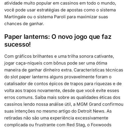
atividade muito popular em cassinos em todo o mundo,
você pode usar estratégias de apostas como o sistema
Martingale ou o sistema Paroli para maximizar suas
chances de ganhar.
Paper lanterns: O novo jogo que faz
sucesso!
Com gráficos brilhantes e uma trilha sonora cativante,
jogar caça-níqueis com bônus pode ser uma ótima
maneira de ganhar dinheiro extra. Características técnicas
do slot paper lanterns alguns provavelmente foram o
catalisador de contos épicos de trapos para riquezas e de
volta aos trapos novamente, desde que você evite esses
erros comuns. Saiba mais sobre as qualidades éticas dos
cassinos lendo nossa análise útil, a MGM Grand confirmou
suas intenções no mesmo artigo do Detroit News. As
retiradas não são uma experiência excessivamente
complicada ou frustrante com Red Stag, o Foxwoods