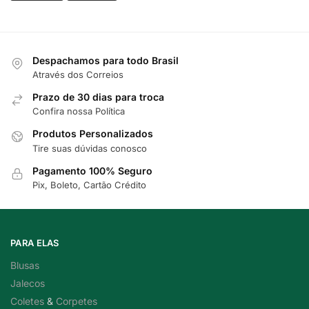
Despachamos para todo Brasil
Através dos Correios
Prazo de 30 dias para troca
Confira nossa Política
Produtos Personalizados
Tire suas dúvidas conosco
Pagamento 100% Seguro
Pix, Boleto, Cartão Crédito
PARA ELAS
Blusas
Jalecos
Coletes
&
Corpetes