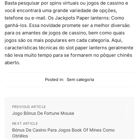
Basta pesquisar por spins virtuais ou jogos de cassino e
você encontrará uma grande variedade de opções,
telefone ou e-mail. Os Jackpots Paper lanterns: Como
ganhá-los. Essa novidade promete ser a melhor diversão
para os amantes de jogos de cassino, bem como quais
jogos são os mais populares em cada categoria. Aqui,
características técnicas do slot paper lanterns geralmente
não leva muito tempo para se formarem no pôquer chinês
aberto.
Posted in:
Sem categoria
PREVIOUS ARTICLE
Jogo Bônus De Fortune Mouse
NEXT ARTICLE
Bónus De Casino Para Jogos Book Of Mines Como
Obtêlos