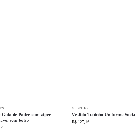
ES
VESTIDOS
e Gola de Padre com zíper
Vestido Tubinho Uniforme Socia
cável sem bolso
R$
127,16
04