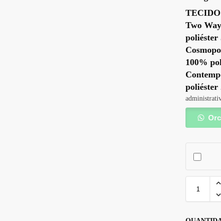
TECIDO
Two Way:
poliéster
Cosmopol
100% poli
Contempo
poliéster
administrati
Orc
QUANTIDA