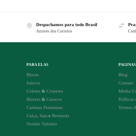
Despachamos para todo Brasil
Pra
Através dos Correios
Conf
PARA ELAS
PAGINAS
Blusas
Blog
Jalecos
Contato
Coletes
&
Corpetes
Minha C
Blazers
&
Casacos
Políticas
Camisas Femininas
Termos d
Calça
,
Saia
e
Bermuda
Vestido Tubinho