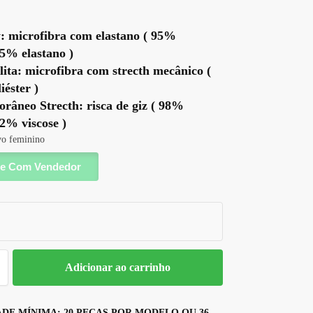
 microfibra com elastano ( 95%
 5% elastano )
ita: microfibra com strecth mecânico (
éster )
râneo Strecth: risca de giz ( 98%
 2% viscose )
vo feminino
e Com Vendedor
Adicionar ao carrinho
DE MÍNIMA: 20 PEÇAS POR MODELO OU 36