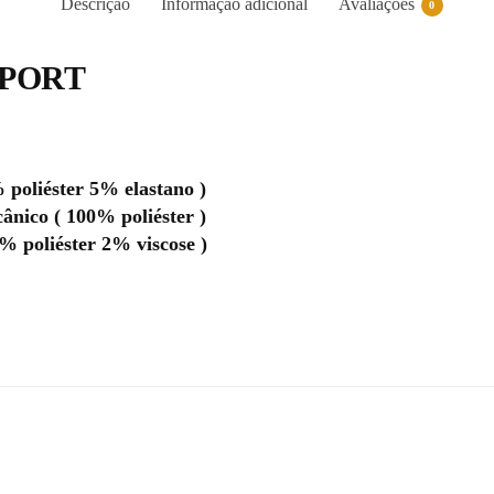
Descrição
Informação adicional
Avaliações
0
SPORT
poliéster 5% elastano )
ânico ( 100% poliéster )
% poliéster 2% viscose )