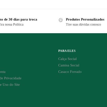
zo de 30 dias para troca
Produtos Personalizados
ira nossa Política
Tire suas dúvidas conosco
PARA ELES
Calça Social
Camisa Social
onta
Casaco Forrado
 de Privacidade
e Uso do Site