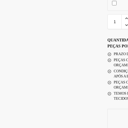
QUANTIDA
PEÇAS PO
PRAZO D
PEÇAS 
ORÇAM
CONDIÇÕ
APÓS A
PEÇAS 
ORÇAM
TEMOS 
TECIDOS