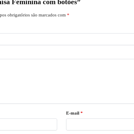
misa Feminina com botões”
os obrigatórios são marcados com
*
E-mail
*