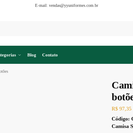
E-mail:
vendas@yyuniformes.com.br
tegorias
Blog
Contato
otões
Cami
botõ
R$
97,35
Código:
Camisa S