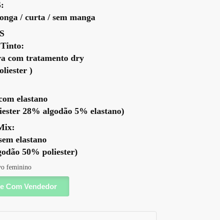
:
nga / curta / sem manga
S
 Tinto:
ra com tratamento dry
liester )
 com elastano
iester 28% algodão 5% elastano)
Mix:
 sem elastano
godão 50% poliester)
vo feminino
e Com Vendedor