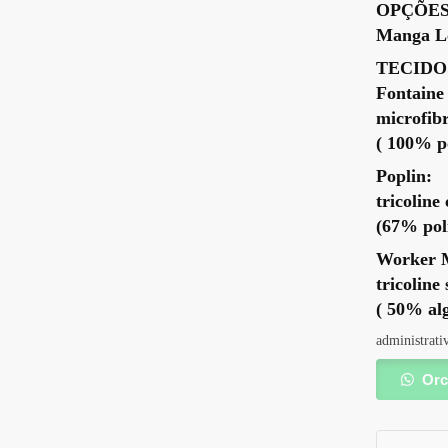
OPÇÕES
Manga Lo
TECIDO
Fontaine
microfib
( 100% po
Poplin:
tricoline
(67% pol
Worker 
tricoline
( 50% al
administrati
Orc