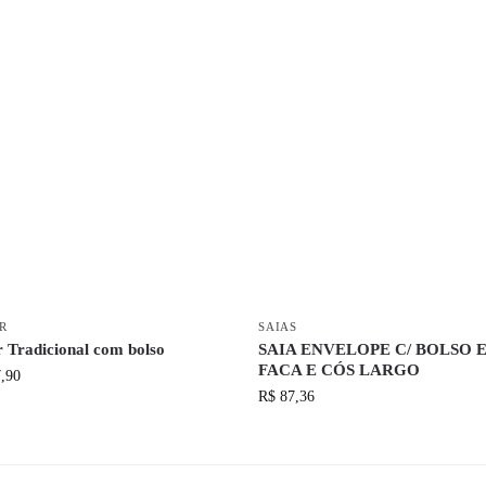
R
SAIAS
r Tradicional com bolso
SAIA ENVELOPE C/ BOLSO 
FACA E CÓS LARGO
,90
R$
87,36